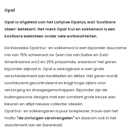
Opal
Opal is afgeleid van het Latijnse Opalus, wat ‘kostbare
steen’ betekent. Het merk Opal trui en sokkenwol is een
kostbare edelsteen onder vele wolkwaliteiten.
De klassieke Opal trui- en sokkenwol is een bijzonder duurzame
mix van 75% scheerwol sw (een mix van Duitse en Zuid-
Amerikaanse wol) en 25% polyamide, waardoor het garen
bijzonder slijtvast is. Opal is verkrijgbaar in een grote
verscheidenheid aan kwaliteiten en diktes. Het garen wordt
voortdurend gecontroleerd en krijgt hoge cijfers voor
verzorging en draageigenschappen. Bijzonder zijn de
buitengewone designs met een constant grote keuze aan
kleuren en altijd nieuwe collectie-ideeën.
Opal trui- en sokkengaren is puur breiplezier, trouw aan het
motto
"de zintuigen verstrengelen"
en daarom ook in het
assortiment van de Garenkast.