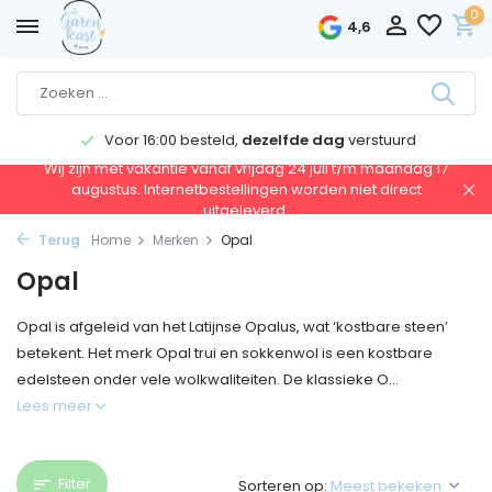
0
4,6
Voor 16:00 besteld,
dezelfde dag
verstuurd
Wij zijn met vakantie vanaf vrijdag 24 juli t/m maandag 17
augustus. Internetbestellingen worden niet direct
uitgeleverd.
Terug
Home
Merken
Opal
Opal
Opal is afgeleid van het Latijnse Opalus, wat ‘kostbare steen’
betekent. Het merk Opal trui en sokkenwol is een kostbare
edelsteen onder vele wolkwaliteiten. De klassieke O...
Lees meer
Filter
Sorteren op: