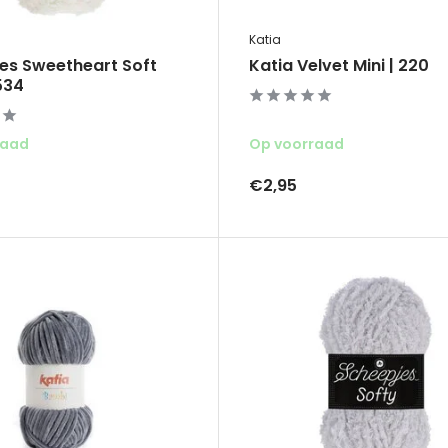
Katia
es Sweetheart Soft
Katia Velvet Mini | 220
534
raad
Op voorraad
€2,95