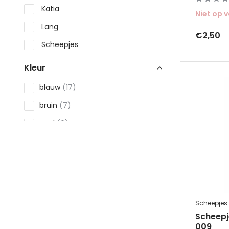
Katia
Niet op 
Lang
€2,50
Scheepjes
Kleur
blauw
(17)
bruin
(7)
geel
(6)
groen
(14)
grijs
(9)
oranje
(3)
Toon meer
Scheepjes
Scheepj
009