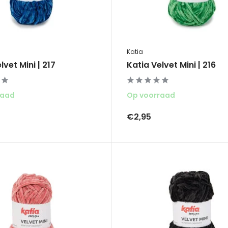
Katia
lvet Mini | 217
Katia Velvet Mini | 216
raad
Op voorraad
€2,95