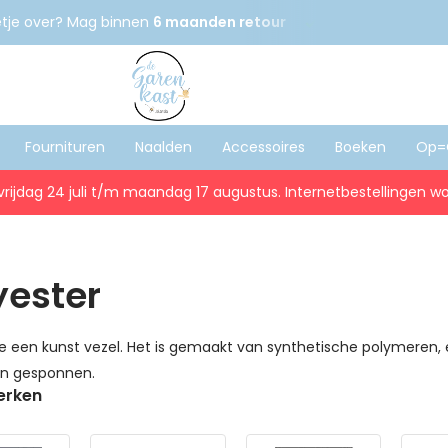
etje over? Mag binnen
6 maanden retour
Gratis
verzenden
Fournituren
Naalden
Accessoires
Boeken
Op=
vrijdag 24 juli t/m maandag 17 augustus. Internetbestellingen wo
yester
 een kunst vezel. Het is gemaakt van synthetische polymeren, 
en gesponnen.
erken