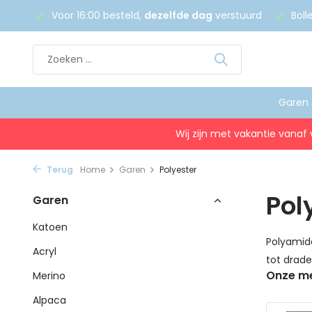
 €75
Voor 16:00 besteld,
dezelfde dag
verstuurd
Boll
Garen
Wij zijn met vakantie vanaf 
Terug
Home
Garen
Polyester
Pol
Garen
Katoen
Polyamide
Acryl
tot drad
Onze m
Merino
Alpaca