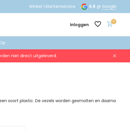
 vanaf €75
Winkel
Voor 16:00 besteld,
|‎
Klantenservice
dezelfde dag
4,6
@
Google
verstuurd
0
Inloggen
Op
rden niet direct uitgeleverd.
Account aanmaken
Account aanmaken
een soort plastic. De vezels worden gesmolten en daarna