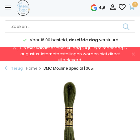
0
4,6
Voor 16:00 besteld,
dezelfde dag
verstuurd
Wij zijn met vakantie vanaf vrijdag 24 juli t/m maandag 17
augustus. Internetbestellingen worden niet direct
uitgeleverd.
Terug
Home
DMC Mouliné Spécial | 3051