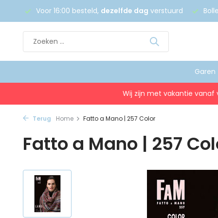
 €75
Voor 16:00 besteld,
dezelfde dag
verstuurd
Boll
Garen
Wij zijn met vakantie vanaf 
Terug
Home
Fatto a Mano | 257 Color
Fatto a Mano | 257 Col