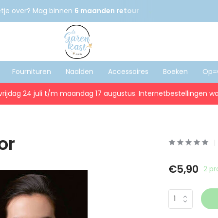
etje over? Mag binnen
6 maanden retour
Gratis
verzenden
Fournituren
Naalden
Accessoires
Boeken
Op=
vrijdag 24 juli t/m maandag 17 augustus. Internetbestellingen wo
or
€5,90
2 p