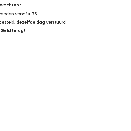
erwachten?
zenden vanaf €75
besteld,
dezelfde dag
verstuurd
?
Geld terug!