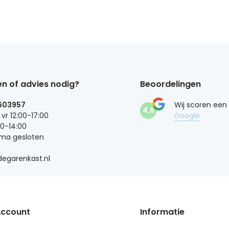
n of advies nodig?
Beoordelingen
603957
Wij scoren een
4,6
 vr 12:00-17:00
Google
00-14:00
 ma gesloten
egarenkast.nl
Account
Informatie