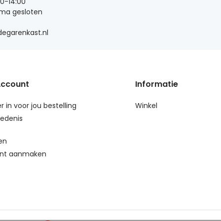
00-14:00
 ma gesloten
egarenkast.nl
Account
Informatie
r in voor jou bestelling
Winkel
edenis
en
nt aanmaken