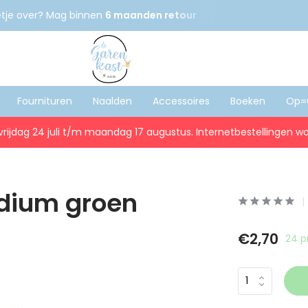
etje over? Mag binnen
6 maanden retour
Gratis
verzenden
Fournituren
Naalden
Accessoires
Boeken
Op=
vrijdag 24 juli t/m maandag 17 augustus. Internetbestellingen wo
edium groen
€2,70
24 p