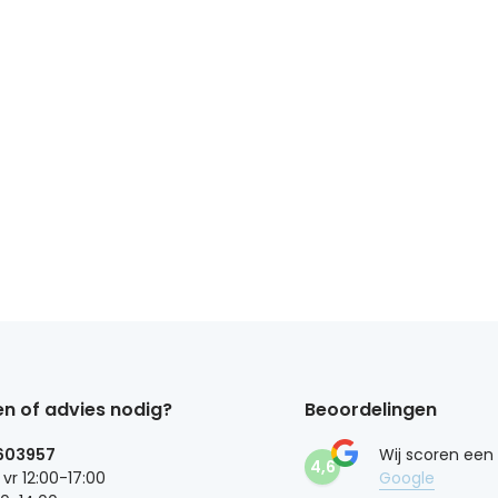
n of advies nodig?
Beoordelingen
603957
Wij scoren een
4,6
 vr 12:00-17:00
Google