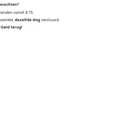
erwachten?
zenden vanaf €75
besteld,
dezelfde dag
verstuurd
?
Geld terug!