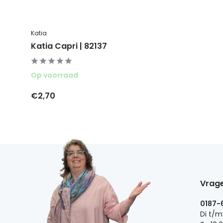
Katia
Katia Capri | 82137
Op voorraad
€2,70
Vrage
0187-
Di t/m