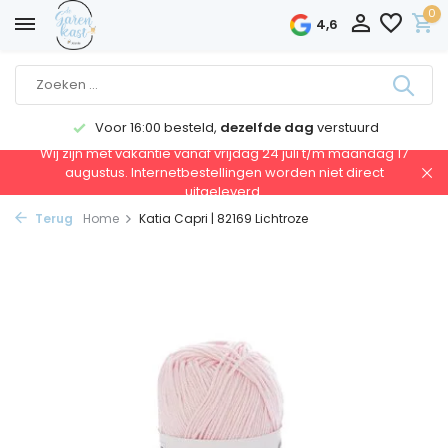
0
4,6
Voor 16:00 besteld,
dezelfde dag
verstuurd
Wij zijn met vakantie vanaf vrijdag 24 juli t/m maandag 17
augustus. Internetbestellingen worden niet direct
uitgeleverd.
Terug
Home
Katia Capri | 82169 Lichtroze