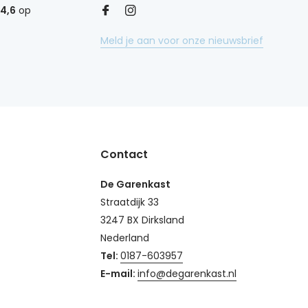
4,6
op
Meld je aan voor onze nieuwsbrief
Contact
De Garenkast
Straatdijk 33
3247 BX Dirksland
Nederland
Tel:
0187-603957
E-mail:
info@degarenkast.nl