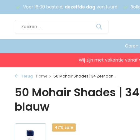
 €75
Voor 16:00 besteld,
dezelfde dag
verstuurd
Boll
Garen
Wij zijn met vakantie vanaf 
Terug
Home
50 Mohair Shades | 34 Zeer don...
50 Mohair Shades | 34
blauw
47% sale