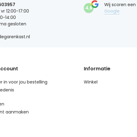
603957
Wij scoren een
4,6
 vr 12:00-17:00
Google
00-14:00
 ma gesloten
egarenkast.nl
Account
Informatie
r in voor jou bestelling
Winkel
edenis
en
nt aanmaken