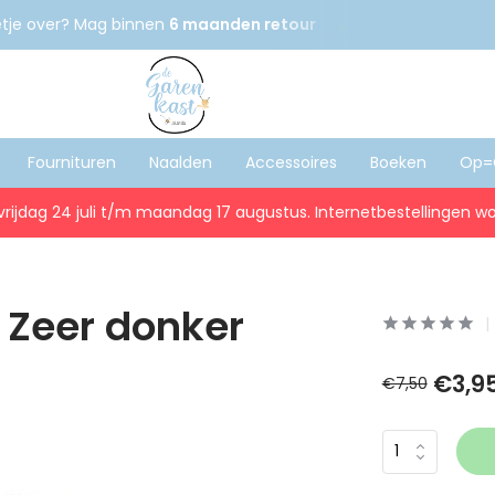
etje over? Mag binnen
6 maanden retour
Gratis
verzenden
Fournituren
Naalden
Accessoires
Boeken
Op=
vrijdag 24 juli t/m maandag 17 augustus. Internetbestellingen wo
 Zeer donker
€3,9
€7,50