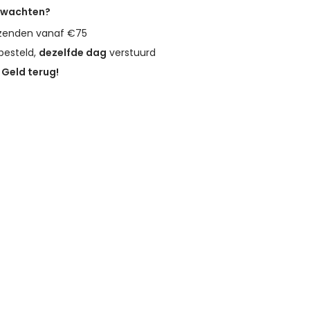
erwachten?
zenden vanaf €75
besteld,
dezelfde dag
verstuurd
?
Geld terug!