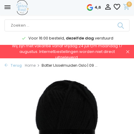
0
4,6
Voor 16:00 besteld,
dezelfde dag
verstuurd
Wij zijn met vakantie vanaf vrijdag 24 juli t/m maandag 17
augustus. Internetbestellingen worden niet direct
uitgeleverd.
Terug
Home
Botter IJsselmuiden Oslo | 09 ...