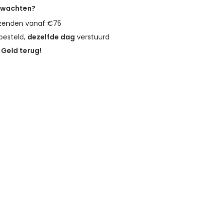
erwachten?
zenden vanaf €75
besteld,
dezelfde dag
verstuurd
?
Geld terug!