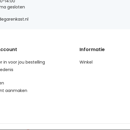
00-14:00
 ma gesloten
egarenkast.nl
Account
Informatie
r in voor jou bestelling
Winkel
edenis
en
nt aanmaken