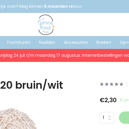
etje over? Mag binnen
6 maanden retour
Gratis
verzenden
Fournituren
Naalden
Accessoires
Boeken
Op=
vrijdag 24 juli t/m maandag 17 augustus. Internetbestellingen wo
120 bruin/wit
€2,30
10 p