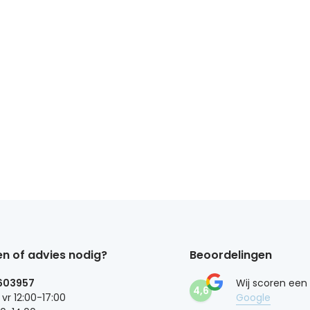
n of advies nodig?
Beoordelingen
603957
Wij scoren een
4,6
 vr 12:00-17:00
Google