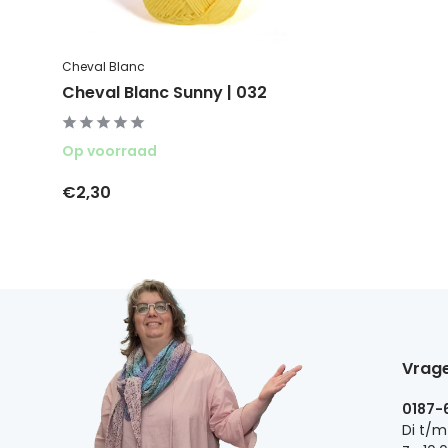
Cheval Blanc
Cheval Blanc Sunny | 032
Op voorraad
€2,30
Vrage
0187-
Di t/m