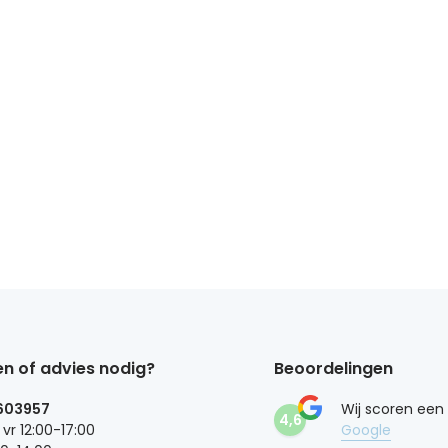
n of advies nodig?
Beoordelingen
603957
Wij scoren een
4,6
 vr 12:00-17:00
Google