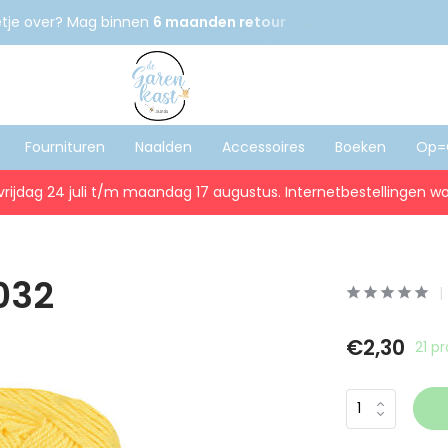
etje over? Mag binnen
6 maanden retour
Gratis
verzenden
Fournituren
Naalden
Accessoires
Boeken
Op=
vrijdag 24 juli t/m maandag 17 augustus. Internetbestellingen wo
032
€2,30
21 p