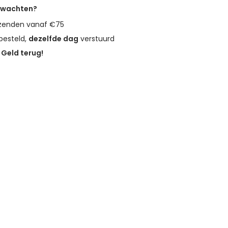
erwachten?
zenden vanaf €75
besteld,
dezelfde dag
verstuurd
?
Geld terug!