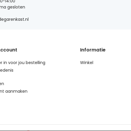
00-14:00
 ma gesloten
egarenkast.nl
Account
Informatie
r in voor jou bestelling
Winkel
edenis
en
nt aanmaken