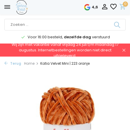
0
4,6
Voor 16:00 besteld,
dezelfde dag
verstuurd
Wij zijn met vakantie vanaf vrijdag 24 juli t/m maandag 17
augustus. Internetbestellingen worden niet direct
uitgeleverd.
Terug
Home
Katia Velvet Mini | 223 oranje