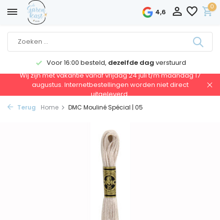
0
4,6
Voor 16:00 besteld,
dezelfde dag
verstuurd
Wij zijn met vakantie vanaf vrijdag 24 juli t/m maandag 17
augustus. Internetbestellingen worden niet direct
uitgeleverd.
Terug
Home
DMC Mouliné Spécial | 05