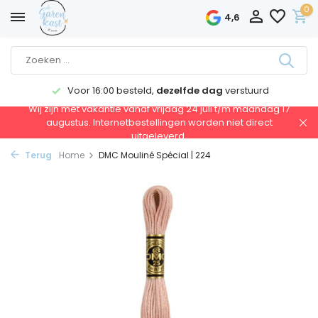
0
4,6
Voor 16:00 besteld,
dezelfde dag
verstuurd
Wij zijn met vakantie vanaf vrijdag 24 juli t/m maandag 17
augustus. Internetbestellingen worden niet direct
uitgeleverd.
Terug
Home
DMC Mouliné Spécial | 224