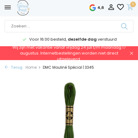
0
4,6
Voor 16:00 besteld,
dezelfde dag
verstuurd
Wij zijn met vakantie vanaf vrijdag 24 juli t/m maandag 17
augustus. Internetbestellingen worden niet direct
uitgeleverd.
Terug
Home
DMC Mouliné Spécial | 3345