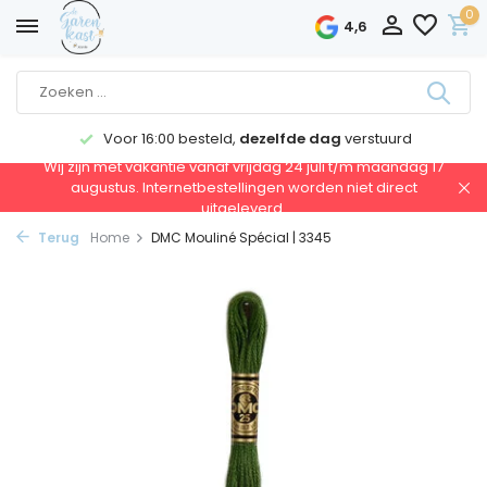
0
4,6
Voor 16:00 besteld,
dezelfde dag
verstuurd
Wij zijn met vakantie vanaf vrijdag 24 juli t/m maandag 17
augustus. Internetbestellingen worden niet direct
uitgeleverd.
Terug
Home
DMC Mouliné Spécial | 3345