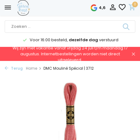
0
4,6
Voor 16:00 besteld,
dezelfde dag
verstuurd
Wij zijn met vakantie vanaf vrijdag 24 juli t/m maandag 17
augustus. Internetbestellingen worden niet direct
uitgeleverd.
Terug
Home
DMC Mouliné Spécial | 3712