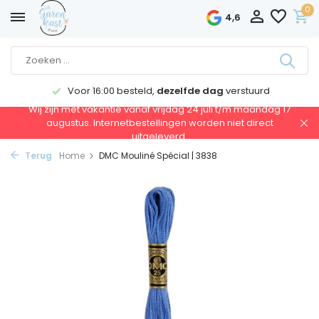
0
4,6
Voor 16:00 besteld,
dezelfde dag
verstuurd
Wij zijn met vakantie vanaf vrijdag 24 juli t/m maandag 17
augustus. Internetbestellingen worden niet direct
uitgeleverd.
Terug
Home
DMC Mouliné Spécial | 3838