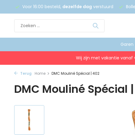
 €75
Voor 16:00 besteld,
dezelfde dag
verstuurd
Boll
Garen
Wij zijn met vakantie vanaf 
Terug
Home
DMC Mouliné Spécial | 402
DMC Mouliné Spécial 