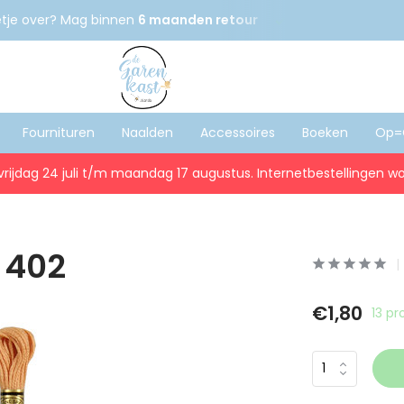
etje over? Mag binnen
6 maanden retour
Gratis
verzenden
Fournituren
Naalden
Accessoires
Boeken
Op=
vrijdag 24 juli t/m maandag 17 augustus. Internetbestellingen wo
| 402
€1,80
13 p