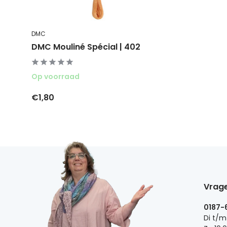
DMC
DMC Mouliné Spécial | 402
Op voorraad
€1,80
Vrage
0187-
Di t/m