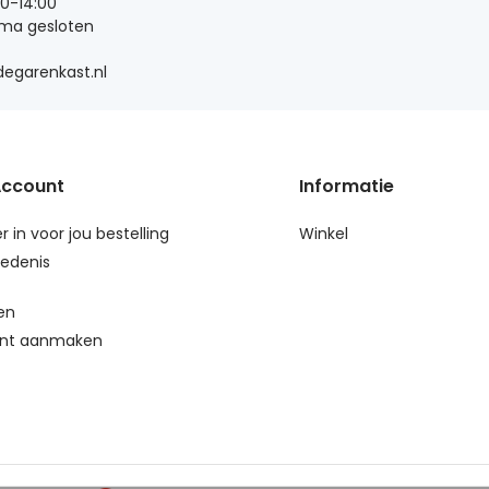
00-14:00
 ma gesloten
egarenkast.nl
Account
Informatie
r in voor jou bestelling
Winkel
edenis
en
nt aanmaken