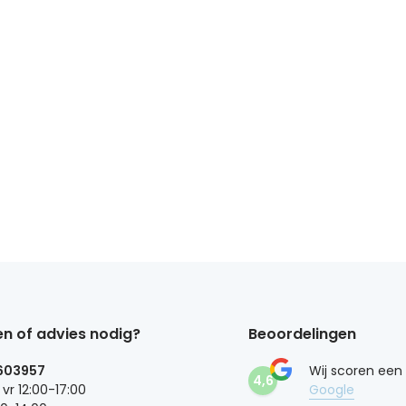
n of advies nodig?
Beoordelingen
603957
Wij scoren een
4,6
 vr 12:00-17:00
Google