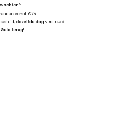
erwachten?
zenden vanaf €75
besteld,
dezelfde dag
verstuurd
?
Geld terug!