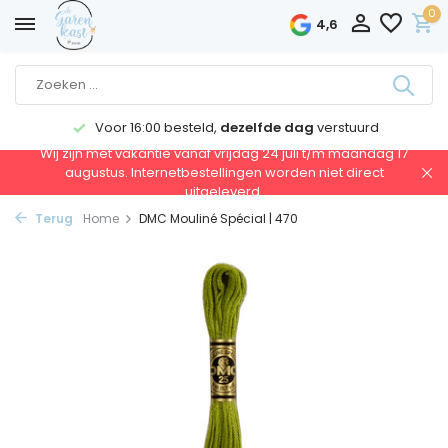
0
4,6
Voor 16:00 besteld,
dezelfde dag
verstuurd
Wij zijn met vakantie vanaf vrijdag 24 juli t/m maandag 17
augustus. Internetbestellingen worden niet direct
uitgeleverd.
Terug
Home
DMC Mouliné Spécial | 470