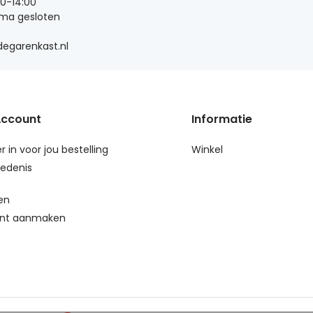
00-14:00
 ma gesloten
egarenkast.nl
Account
Informatie
r in voor jou bestelling
Winkel
edenis
en
nt aanmaken