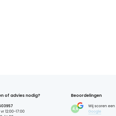
n of advies nodig?
Beoordelingen
603957
Wij scoren een
4,6
 vr 12:00-17:00
Google