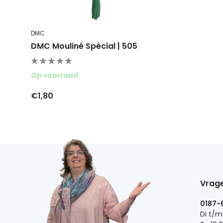
DMC
DMC Mouliné Spécial | 505
Op voorraad
€1,80
Vrage
0187-
Di t/m