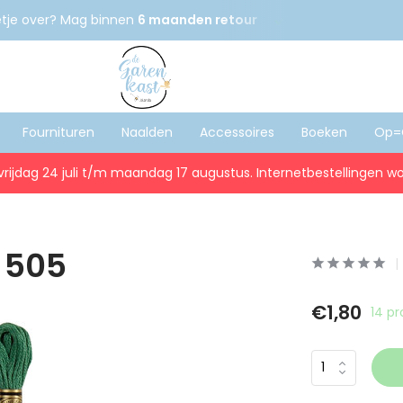
etje over? Mag binnen
6 maanden retour
Gratis
verzenden
Fournituren
Naalden
Accessoires
Boeken
Op=
vrijdag 24 juli t/m maandag 17 augustus. Internetbestellingen wo
| 505
€1,80
14 p