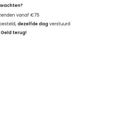
erwachten?
zenden vanaf €75
besteld,
dezelfde dag
verstuurd
?
Geld terug!