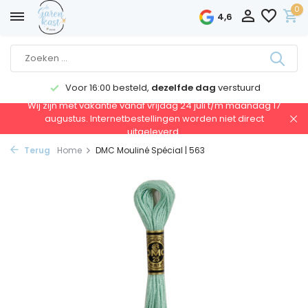
0
4,6
Voor 16:00 besteld,
dezelfde dag
verstuurd
Wij zijn met vakantie vanaf vrijdag 24 juli t/m maandag 17
augustus. Internetbestellingen worden niet direct
uitgeleverd.
Terug
Home
DMC Mouliné Spécial | 563