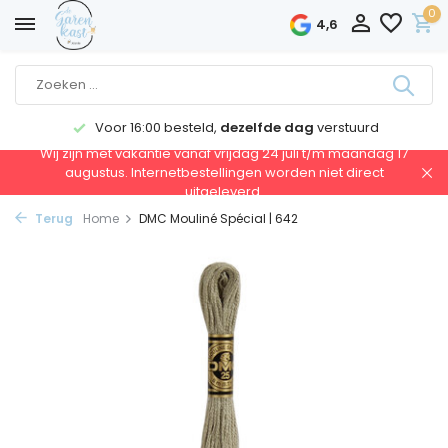
0
4,6
Voor 16:00 besteld,
dezelfde dag
verstuurd
Wij zijn met vakantie vanaf vrijdag 24 juli t/m maandag 17
augustus. Internetbestellingen worden niet direct
uitgeleverd.
Terug
Home
DMC Mouliné Spécial | 642