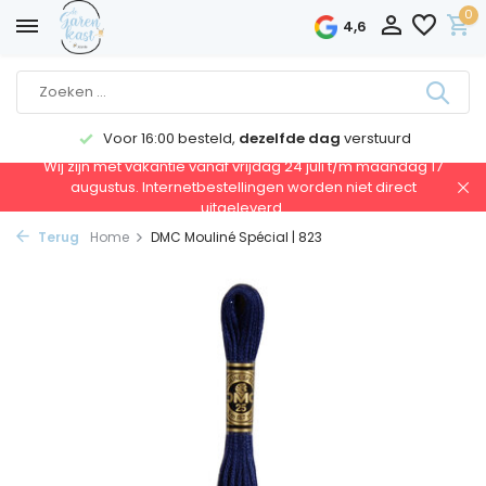
0
4,6
Voor 16:00 besteld,
dezelfde dag
verstuurd
Wij zijn met vakantie vanaf vrijdag 24 juli t/m maandag 17
augustus. Internetbestellingen worden niet direct
uitgeleverd.
Terug
Home
DMC Mouliné Spécial | 823