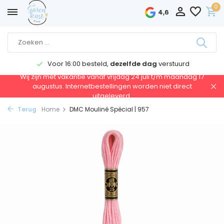
0
4,6
Voor 16:00 besteld,
dezelfde dag
verstuurd
Wij zijn met vakantie vanaf vrijdag 24 juli t/m maandag 17
augustus. Internetbestellingen worden niet direct
uitgeleverd.
Terug
Home
DMC Mouliné Spécial | 957