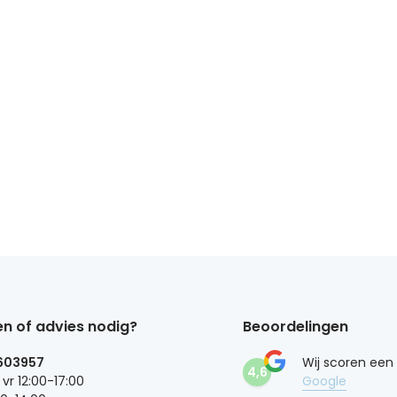
n of advies nodig?
Beoordelingen
603957
Wij scoren een
4,6
 vr 12:00-17:00
Google