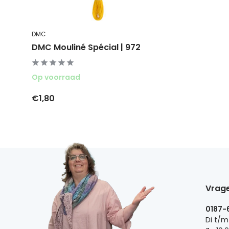
DMC
DMC Mouliné Spécial | 972
Op voorraad
€1,80
Vrage
0187-
Di t/m