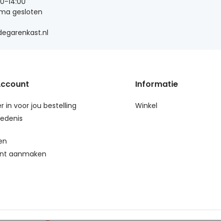
00-14:00
 ma gesloten
egarenkast.nl
Account
Informatie
r in voor jou bestelling
Winkel
edenis
en
nt aanmaken