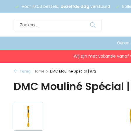
 €75
Voor 16:00 besteld,
dezelfde dag
verstuurd
Boll
Garen
Wij zijn met vakantie vanaf 
Terug
Home
DMC Mouliné Spécial | 972
DMC Mouliné Spécial |