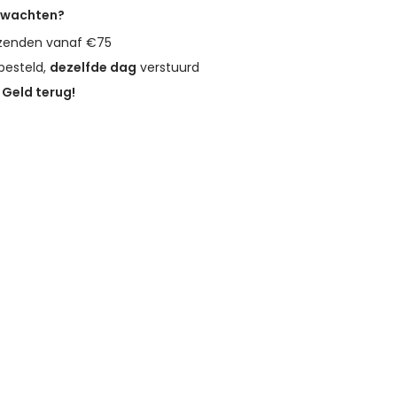
erwachten?
zenden vanaf €75
besteld,
dezelfde dag
verstuurd
?
Geld terug!