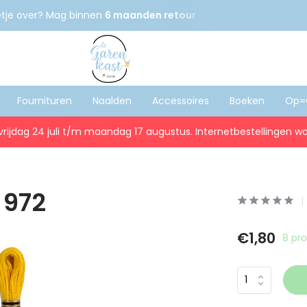
etje over? Mag binnen
6 maanden retour
Gratis
verzenden
Fournituren
Naalden
Accessoires
Boeken
Op=
vrijdag 24 juli t/m maandag 17 augustus. Internetbestellingen wo
 972
€1,80
8 pr