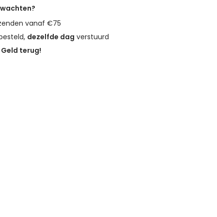
erwachten?
zenden vanaf €75
besteld,
dezelfde dag
verstuurd
?
Geld terug!