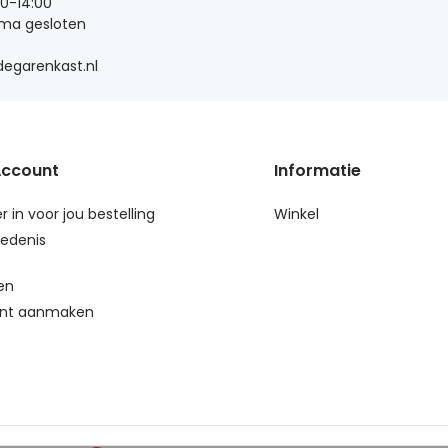
00-14:00
 ma gesloten
egarenkast.nl
Account
Informatie
r in voor jou bestelling
Winkel
edenis
en
nt aanmaken