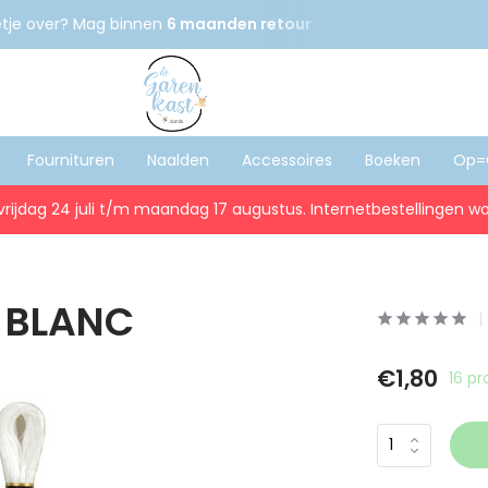
etje over? Mag binnen
6 maanden retour
Gratis
verzenden
Fournituren
Naalden
Accessoires
Boeken
Op=
vrijdag 24 juli t/m maandag 17 augustus. Internetbestellingen wo
| BLANC
€1,80
16 p