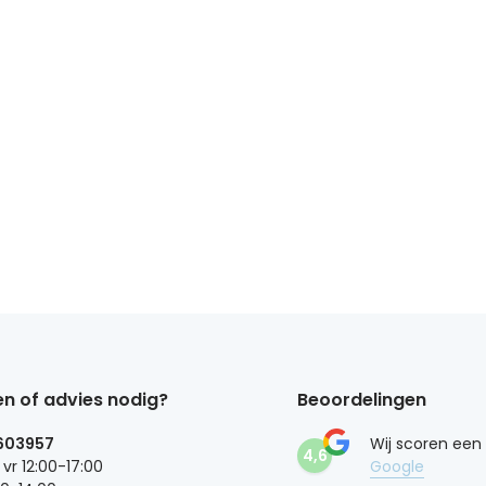
n of advies nodig?
Beoordelingen
603957
Wij scoren een
4,6
 vr 12:00-17:00
Google