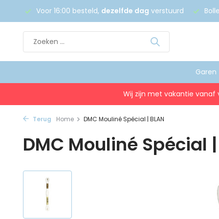
 €75
Voor 16:00 besteld,
dezelfde dag
verstuurd
Boll
Garen
Wij zijn met vakantie vanaf 
Terug
Home
DMC Mouliné Spécial | BLAN
DMC Mouliné Spécial 