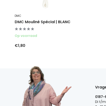
DMC
DMC Mouliné Spécial | BLANC
Op voorraad
€1,80
Vrage
0187-
Di t/m