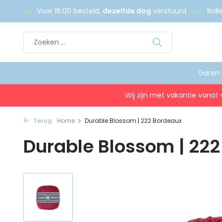
 €75
Voor 16:00 besteld,
dezelfde dag
verstuurd
Boll
Garen
Wij zijn met vakantie vanaf 
Terug
Home
Durable Blossom | 222 Bordeaux
Durable Blossom | 22