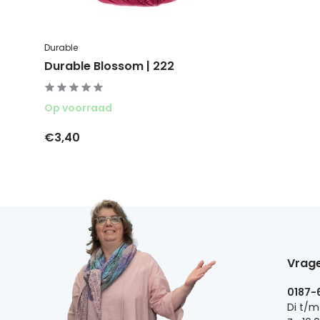
Durable
Durable Blossom | 222
Op voorraad
€3,40
Vrage
0187-
Di t/m