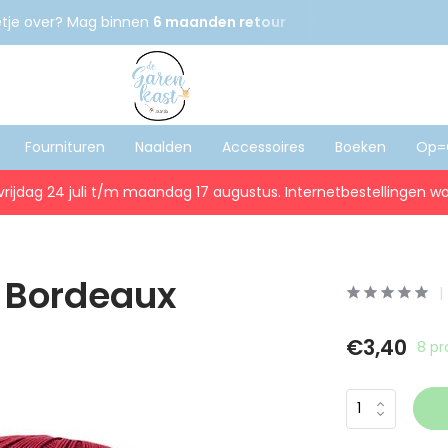
etje over? Mag binnen
6 maanden retour
Gratis
verzenden
Fournituren
Naalden
Accessoires
Boeken
Op=
vrijdag 24 juli t/m maandag 17 augustus. Internetbestellingen wo
2 Bordeaux
€3,40
8 pr