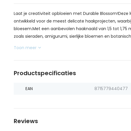
Laat je creativiteit opbloeien met Durable Blossom!Deze 
ontwikkeld voor de meest delicate haakprojecten, waarbij e
bloesem.Met een aanbevolen haaknaald van 1,5 tot 1,75 m
zoals sieraden, amigurumi, sierlijke bloemen en botanische
Toon meer
Productspecificaties
EAN
8715779440477
Reviews