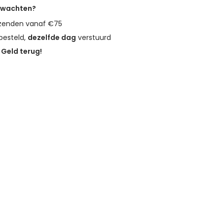
erwachten?
zenden vanaf €75
besteld,
dezelfde dag
verstuurd
?
Geld terug!