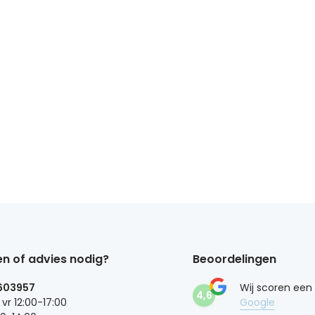
n of advies nodig?
Beoordelingen
603957
Wij scoren een
4,6
 vr 12:00-17:00
Google