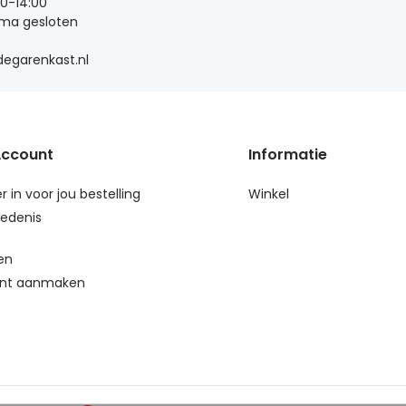
00-14:00
 ma gesloten
egarenkast.nl
Account
Informatie
r in voor jou bestelling
Winkel
edenis
en
nt aanmaken