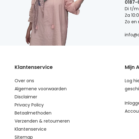
0187-
Di t/m
Za 10:
Zo en
info@d
Klantenservice
Mijn 
Over ons
Log hie
Algemene voorwaarden
geschi
Disclaimer
Inlogg
Privacy Policy
Accou
Betaalmethoden
Verzenden & retourneren
Klantenservice
Sitemap