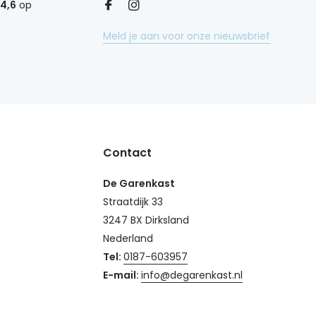
4,6
op
Meld je aan voor onze nieuwsbrief
Contact
De Garenkast
Straatdijk 33
3247 BX Dirksland
Nederland
Tel:
0187-603957
E-mail:
info@degarenkast.nl