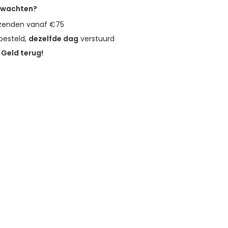
erwachten?
zenden vanaf €75
besteld,
dezelfde dag
verstuurd
?
Geld terug!