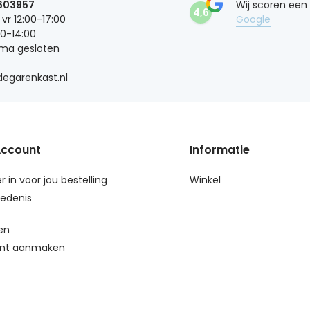
603957
Wij scoren een
4,6
 vr 12:00-17:00
Google
00-14:00
 ma gesloten
egarenkast.nl
Account
Informatie
r in voor jou bestelling
Winkel
edenis
en
nt aanmaken