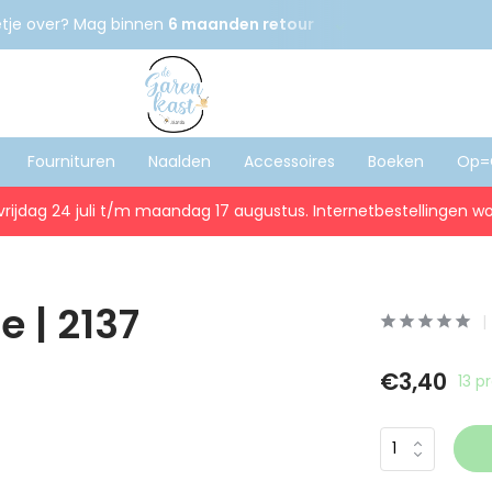
etje over? Mag binnen
6 maanden retour
Gratis
verzenden
Fournituren
Naalden
Accessoires
Boeken
Op=
vrijdag 24 juli t/m maandag 17 augustus. Internetbestellingen wo
e | 2137
€3,40
13 p