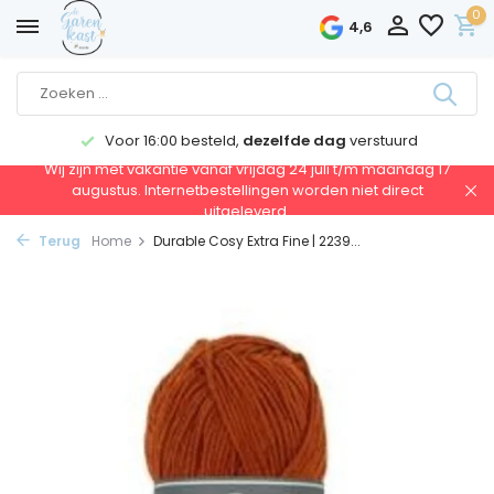
0
4,6
Voor 16:00 besteld,
dezelfde dag
verstuurd
Wij zijn met vakantie vanaf vrijdag 24 juli t/m maandag 17
augustus. Internetbestellingen worden niet direct
uitgeleverd.
Terug
Home
Durable Cosy Extra Fine | 2239...