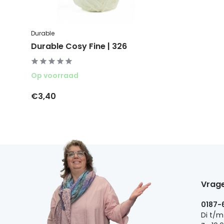
Durable
Durable Cosy Fine | 326
Op voorraad
€3,40
Vrage
0187-
Di t/m