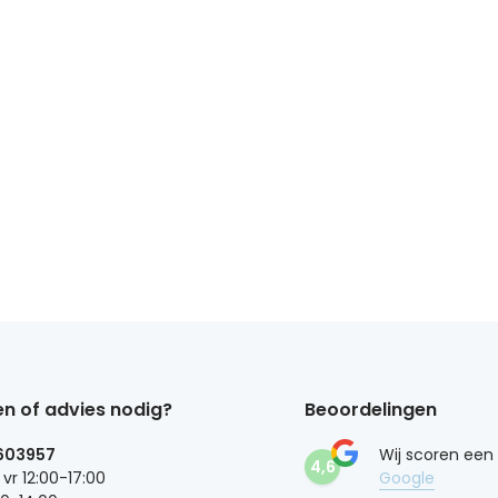
n of advies nodig?
Beoordelingen
603957
Wij scoren een
4,6
 vr 12:00-17:00
Google