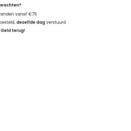
erwachten?
zenden vanaf €75
besteld,
dezelfde dag
verstuurd
?
Geld terug!