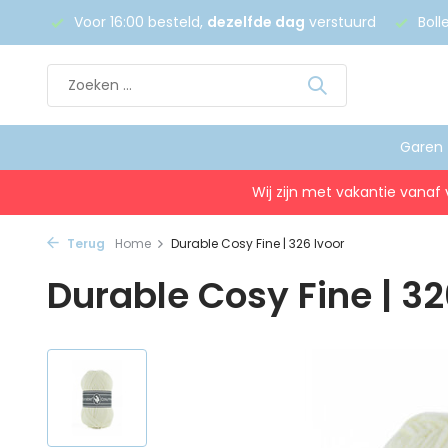
 €75
Voor 16:00 besteld,
dezelfde dag
verstuurd
Boll
Garen
Wij zijn met vakantie vanaf 
Terug
Home
Durable Cosy Fine | 326 Ivoor
Durable Cosy Fine | 32