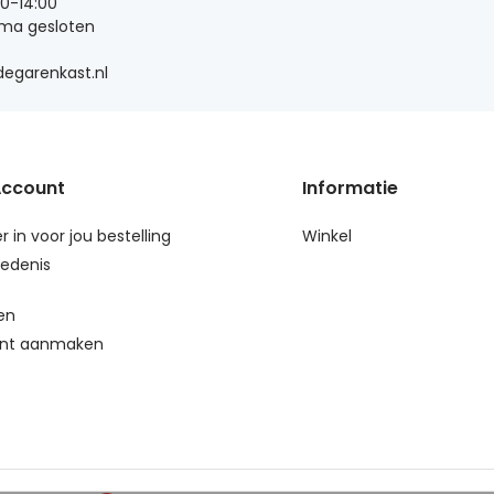
00-14:00
 ma gesloten
egarenkast.nl
Account
Informatie
r in voor jou bestelling
Winkel
edenis
en
nt aanmaken