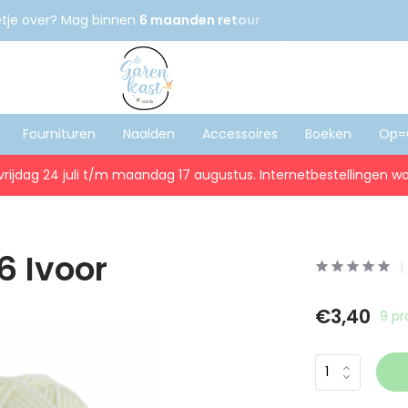
etje over? Mag binnen
6 maanden retour
Gratis
verzenden
Fournituren
Naalden
Accessoires
Boeken
Op=
vrijdag 24 juli t/m maandag 17 augustus. Internetbestellingen wo
6 Ivoor
€3,40
9 pr