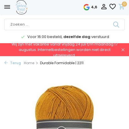
0
4,6
Voor 16:00 besteld,
dezelfde dag
verstuurd
Wij zijn met vakantie vanaf vrijdag 24 juli t/m maandag 17
augustus. Internetbestellingen worden niet direct
uitgeleverd.
Terug
Home
Durable Formidable | 2211