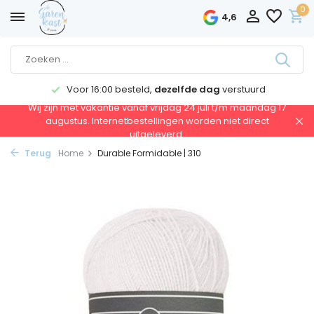
0
4,6
Voor 16:00 besteld,
dezelfde dag
verstuurd
Wij zijn met vakantie vanaf vrijdag 24 juli t/m maandag 17
augustus. Internetbestellingen worden niet direct
uitgeleverd.
Terug
Home
Durable Formidable | 310