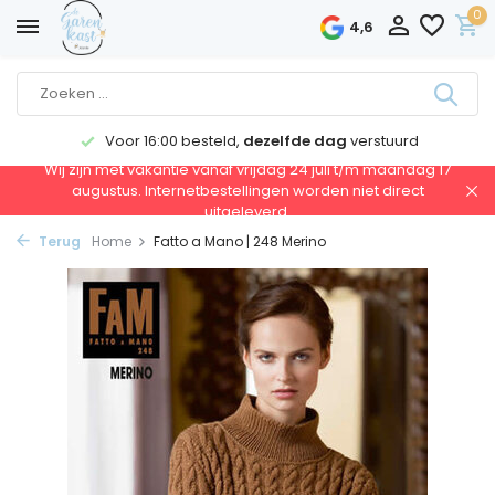
0
4,6
Voor 16:00 besteld,
dezelfde dag
verstuurd
Wij zijn met vakantie vanaf vrijdag 24 juli t/m maandag 17
augustus. Internetbestellingen worden niet direct
uitgeleverd.
Terug
Home
Fatto a Mano | 248 Merino