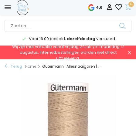
0
4,6
Voor 16:00 besteld,
dezelfde dag
verstuurd
Wij zijn met vakantie vanaf vrijdag 24 juli t/m maandag 17
augustus. Internetbestellingen worden niet direct
uitgeleverd.
Terug
Home
Gütermann | Allesnaaigaren | ...