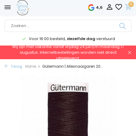
0
4,6
Voor 16:00 besteld,
dezelfde dag
verstuurd
Wij zijn met vakantie vanaf vrijdag 24 juli t/m maandag 17
augustus. Internetbestellingen worden niet direct
uitgeleverd.
Terug
Home
Gütermann | Allesnaaigaren 20...