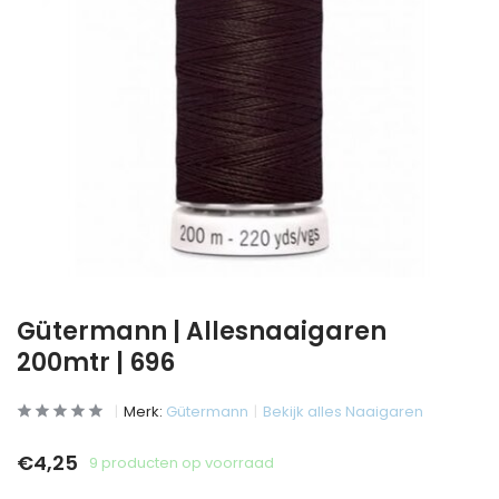
Gütermann | Allesnaaigaren
200mtr | 696
Merk:
Gütermann
Bekijk alles Naaigaren
€4,25
9 producten op voorraad