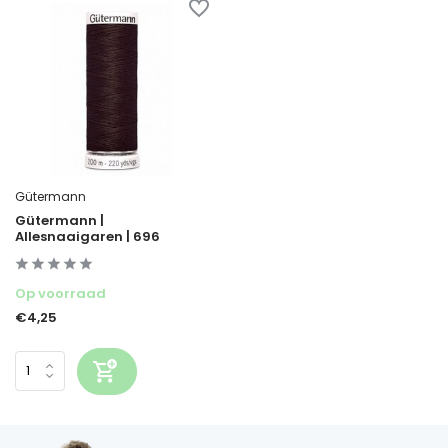
Gütermann
Gütermann |
Allesnaaigaren | 696
Op voorraad
€4,25