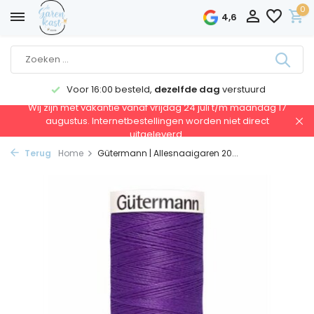
0
4,6
Voor 16:00 besteld,
dezelfde dag
verstuurd
Wij zijn met vakantie vanaf vrijdag 24 juli t/m maandag 17
augustus. Internetbestellingen worden niet direct
uitgeleverd.
Terug
Home
Gütermann | Allesnaaigaren 20...