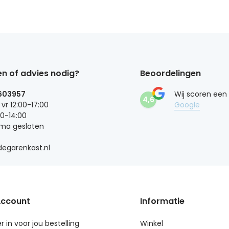
n of advies nodig?
Beoordelingen
603957
Wij scoren een
4,6
 vr 12:00-17:00
Google
00-14:00
 ma gesloten
egarenkast.nl
Account
Informatie
r in voor jou bestelling
Winkel