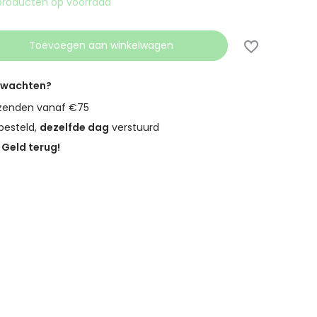
producten op voorraad
Toevoegen aan winkelwagen
erwachten?
zenden vanaf €75
besteld,
dezelfde dag
verstuurd
?
Geld terug!