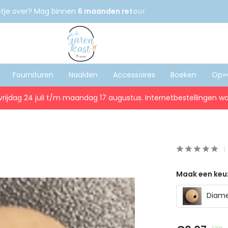
etje over? Mag binnen
6 maanden retour
Gratis
verzenden
Fournituren
Naalden
Accessoires
Boeken
Op=
vrijdag 24 juli t/m maandag 17 augustus. Internetbestellingen wo
Maak een keu
Diame