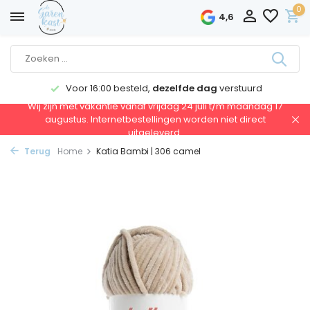
0
4,6
Voor 16:00 besteld,
dezelfde dag
verstuurd
Wij zijn met vakantie vanaf vrijdag 24 juli t/m maandag 17
augustus. Internetbestellingen worden niet direct
uitgeleverd.
Terug
Home
Katia Bambi | 306 camel