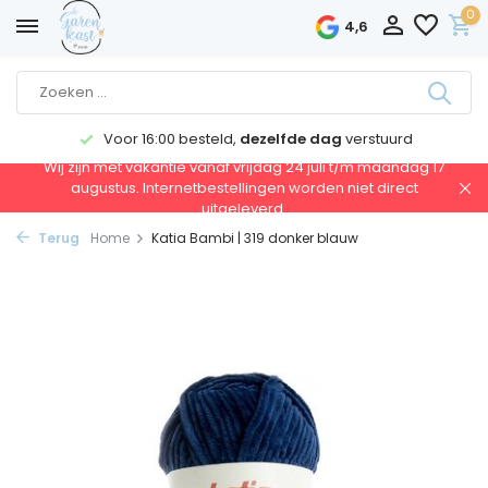
0
4,6
Voor 16:00 besteld,
dezelfde dag
verstuurd
Wij zijn met vakantie vanaf vrijdag 24 juli t/m maandag 17
augustus. Internetbestellingen worden niet direct
uitgeleverd.
Terug
Home
Katia Bambi | 319 donker blauw