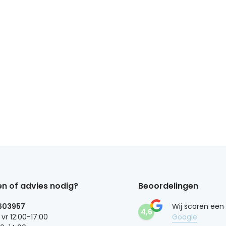
n of advies nodig?
Beoordelingen
603957
Wij scoren een
4,6
 vr 12:00-17:00
Google