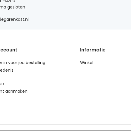
00-14:00
 ma gesloten
egarenkast.nl
Account
Informatie
r in voor jou bestelling
Winkel
edenis
en
nt aanmaken