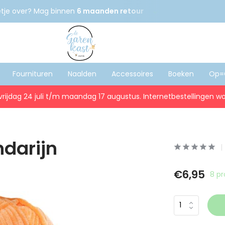
etje over? Mag binnen
6 maanden retour
Gratis
verzenden
Fournituren
Naalden
Accessoires
Boeken
Op=
vrijdag 24 juli t/m maandag 17 augustus. Internetbestellingen wo
darijn
€6,95
8 p