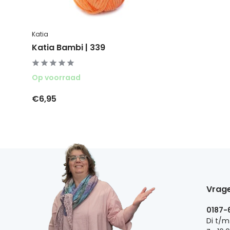
Katia
Katia Bambi | 339
Op voorraad
€6,95
Vrage
0187-
Di t/m