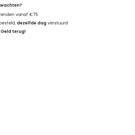
erwachten?
zenden vanaf €75
besteld,
dezelfde dag
verstuurd
?
Geld terug!