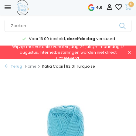
0
4,6
Voor 16:00 besteld,
dezelfde dag
verstuurd
Wij zijn met vakantie vanaf vrijdag 24 juli t/m maandag 17
augustus. Internetbestellingen worden niet direct
uitgeleverd.
Terug
Home
Katia Capri | 82101 Turquoise