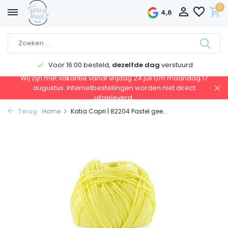
0
4,6
Voor 16:00 besteld,
dezelfde dag
verstuurd
Wij zijn met vakantie vanaf vrijdag 24 juli t/m maandag 17
augustus. Internetbestellingen worden niet direct
uitgeleverd.
Terug
Home
Katia Capri | 82204 Pastel gee...