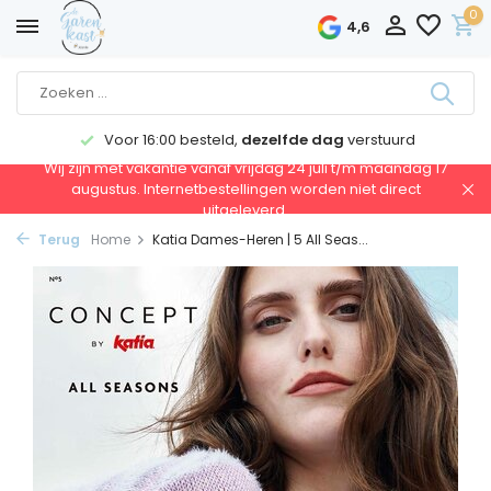
0
4,6
Voor 16:00 besteld,
dezelfde dag
verstuurd
Wij zijn met vakantie vanaf vrijdag 24 juli t/m maandag 17
augustus. Internetbestellingen worden niet direct
uitgeleverd.
Terug
Home
Katia Dames-Heren | 5 All Seas...