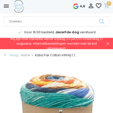
0
4,6
Voor 16:00 besteld,
dezelfde dag
verstuurd
Wij zijn met vakantie vanaf vrijdag 24 juli t/m maandag 17
augustus. Internetbestellingen worden niet direct
uitgeleverd.
Terug
Home
Katia Fair Cotton infinity | 1...