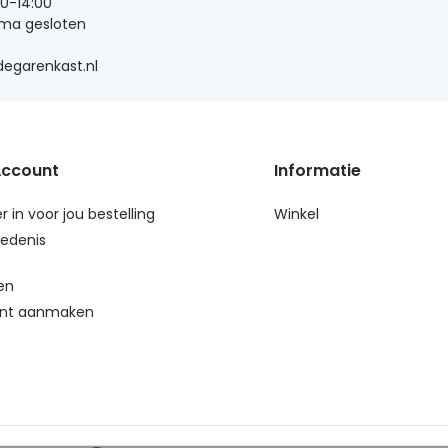
00-14:00
 ma gesloten
egarenkast.nl
Account
Informatie
r in voor jou bestelling
Winkel
edenis
en
nt aanmaken