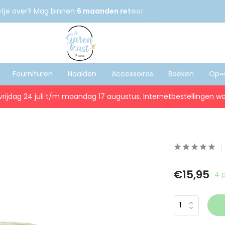
etje over? Mag binnen
6 maanden retour
Gratis
verzenden
Fournituren
Naalden
Accessoires
Boeken
Op=
vrijdag 24 juli t/m maandag 17 augustus. Internetbestellingen wo
€15,95
4 