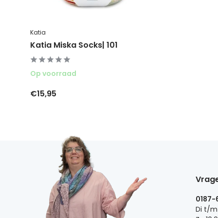
Katia
Katia Miska Socks| 101
Op voorraad
€15,95
Vrage
0187-
Di t/m