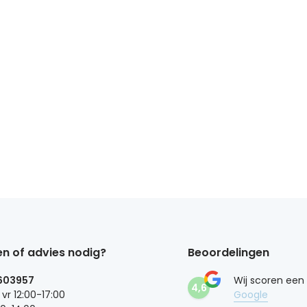
n of advies nodig?
Beoordelingen
603957
Wij scoren een
4,6
 vr 12:00-17:00
Google