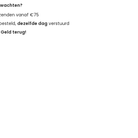
erwachten?
zenden vanaf €75
besteld,
dezelfde dag
verstuurd
?
Geld terug!