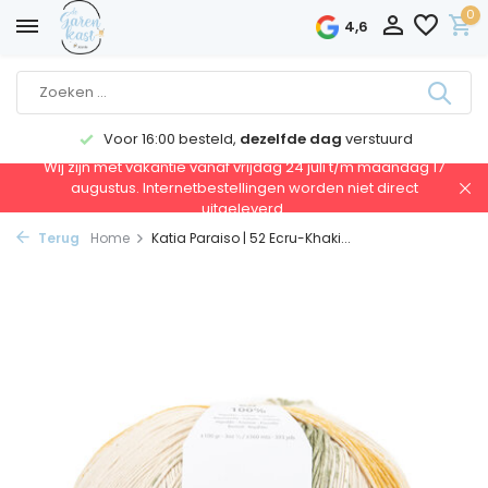
0
4,6
Voor 16:00 besteld,
dezelfde dag
verstuurd
Wij zijn met vakantie vanaf vrijdag 24 juli t/m maandag 17
augustus. Internetbestellingen worden niet direct
uitgeleverd.
Terug
Home
Katia Paraiso | 52 Ecru-Khaki...