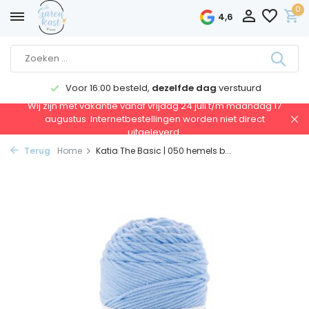
0
4,6
Voor 16:00 besteld,
dezelfde dag
verstuurd
Wij zijn met vakantie vanaf vrijdag 24 juli t/m maandag 17
augustus. Internetbestellingen worden niet direct
uitgeleverd.
Terug
Home
Katia The Basic | 050 hemels b...