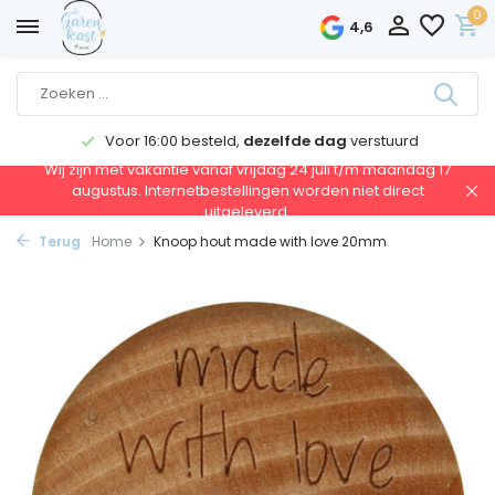
0
4,6
Voor 16:00 besteld,
dezelfde dag
verstuurd
Wij zijn met vakantie vanaf vrijdag 24 juli t/m maandag 17
augustus. Internetbestellingen worden niet direct
uitgeleverd.
Terug
Home
Knoop hout made with love 20mm