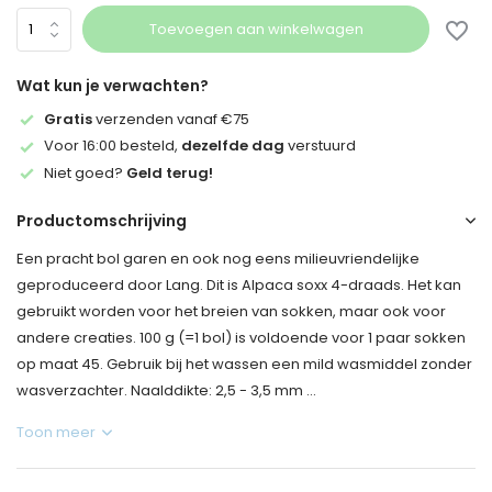
Toevoegen aan winkelwagen
Wat kun je verwachten?
Gratis
verzenden vanaf €75
Voor 16:00 besteld,
dezelfde dag
verstuurd
Niet goed?
Geld terug!
Productomschrijving
Een pracht bol garen en ook nog eens milieuvriendelijke
geproduceerd door Lang. Dit is Alpaca soxx 4-draads. Het kan
gebruikt worden voor het breien van sokken, maar ook voor
andere creaties. 100 g (=1 bol) is voldoende voor 1 paar sokken
op maat 45. Gebruik bij het wassen een mild wasmiddel zonder
wasverzachter. Naalddikte: 2,5 - 3,5 mm ...
Toon meer