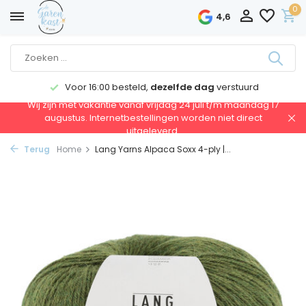
0
4,6
Voor 16:00 besteld,
dezelfde dag
verstuurd
Wij zijn met vakantie vanaf vrijdag 24 juli t/m maandag 17
augustus. Internetbestellingen worden niet direct
uitgeleverd.
Terug
Home
Lang Yarns Alpaca Soxx 4-ply |...