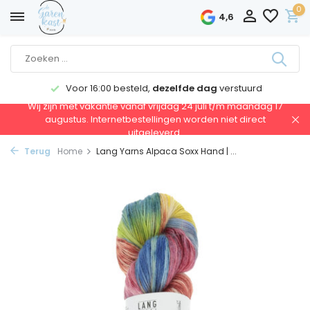
0
4,6
Voor 16:00 besteld,
dezelfde dag
verstuurd
Wij zijn met vakantie vanaf vrijdag 24 juli t/m maandag 17
augustus. Internetbestellingen worden niet direct
uitgeleverd.
Terug
Home
Lang Yarns Alpaca Soxx Hand | ...